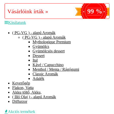
99 %
Vásárlóink írták »
Kínálatunk
( PG-VG ) - alapú Aromák
( PG-VG ) - alapú Aromák
Mythologique Premium
Gyümölcs
Gyümölcsös dessert
Dessert
Ital
Kávé / Capucchino
Menthol / Menta / Rágógumi
Classic Aromák
Adalék
Keverőgép
Flakon, Vatta
Akku töltő, Akku,
( Illó Olaj ) - alapú Aromák
Diffurzor
Akciós termékek