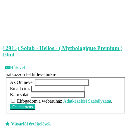
( 291.-) Solub - Helios - ( Mythologique Premium )
10ml
Hírlevél
Iratkozzon fel hírlevelünkre!
Az Ön neve:
Email cím:
Kapcsolat:
Elfogadom a webáruház
Adatkezelési Szabályzatát
.
Feliratkozás
Vásárlói értékelések