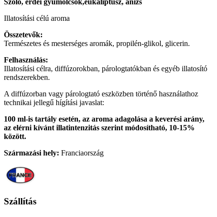
Szőlő, erdei gyümölcsök,eukaliptusz, ánizs
Illatosítási célú aroma
Összetevők:
Természetes és mesterséges aromák, propilén-glikol, glicerin.
Felhasználás:
Illatosítási célra, diffúzorokban, párologtatókban és egyéb illatosító
rendszerekben.
A diffúzorban vagy párologtató eszközben történő használathoz
technikai jellegű hígítási javaslat:
100 ml-is tartály esetén, az aroma adagolása a keverési arány,
az elérni kívánt illatintenzitás szerint módosítható, 10-15%
között.
Származási hely:
Franciaország
Szállítás