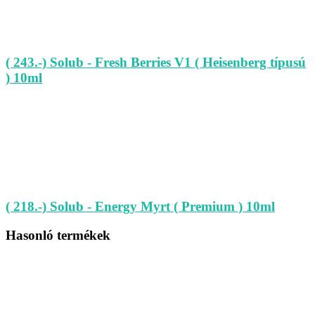
( 243.-) Solub - Fresh Berries V1 ( Heisenberg típusú
) 10ml
( 218.-) Solub - Energy Myrt ( Premium ) 10ml
Hasonló termékek