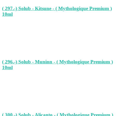
( 297.-) Solub - Kitsune - ( Mythologique Premium )
10ml
( 296.-) Solub - Muninn - ( Mythologique Premium )
10ml
( 300.-) Solub - Alicanto - ( Mythologique Premium )