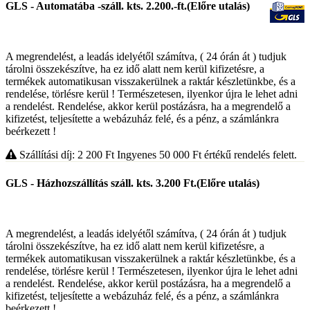
GLS - Automatába -száll. kts. 2.200.-ft.(Előre utalás)
A megrendelést, a leadás idelyétől számítva, ( 24 órán át ) tudjuk
tárolni összekészítve, ha ez idő alatt nem kerül kifizetésre, a
termékek automatikusan visszakerülnek a raktár készletünkbe, és a
rendelése, törlésre kerül ! Természetesen, ilyenkor újra le lehet adni
a rendelést. Rendelése, akkor kerül postázásra, ha a megrendelő a
kifizetést, teljesítette a webázuház felé, és a pénz, a számlánkra
beérkezett !
Szállítási díj: 2 200
Ft
Ingyenes 50 000
Ft
értékű rendelés felett.
GLS - Házhozszállítás száll. kts. 3.200 Ft.(Előre utalás)
A megrendelést, a leadás idelyétől számítva, ( 24 órán át ) tudjuk
tárolni összekészítve, ha ez idő alatt nem kerül kifizetésre, a
termékek automatikusan visszakerülnek a raktár készletünkbe, és a
rendelése, törlésre kerül ! Természetesen, ilyenkor újra le lehet adni
a rendelést. Rendelése, akkor kerül postázásra, ha a megrendelő a
kifizetést, teljesítette a webázuház felé, és a pénz, a számlánkra
beérkezett !