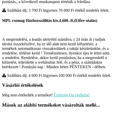
postázás,, a következő munkanapon történik a feledása.
Szállítási díj: 3 700
Ft
Ingyenes 70 000
Ft
értékű rendelés felett.
MPL csomag Házhozszállítás kts.4.600.-ft.(Előre utalás)
A megrendelést, a leadás idelyétöl számítva, ( 24 órán át ) tudjuk
tárolni összekészítve, ha ez idő alatt nem kerül kifizetésre, a
termékek automatikusan visszakerülnek a raktár készletünkbe, és a
rendelése, törlésre kerül ! Természetesen, ilyenkor újra le lehet adni
a rendelést. Rendelése, akkor kerül postázásra, ha a megrendelő a
kifizetést, teljesítette a webáruház felé, és a pénz, a számlánkra
beérkezett ! Postázási nap : Minden héten PÉNTEKEN - délben.
Szállítási díj: 4 600
Ft
Ingyenes 100 000
Ft
értékű rendelés felett.
Vásárlói értékelések
Még nem értékelték a terméket!
Értékelje Ön elsőként!
Mások az alábbi termékeket vásárolták mellé...