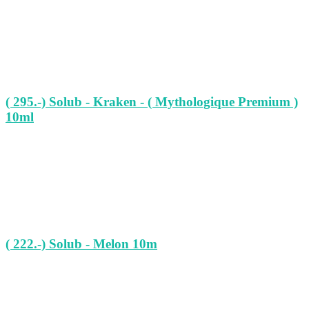
( 295.-) Solub - Kraken - ( Mythologique Premium )
10ml
( 222.-) Solub - Melon 10m