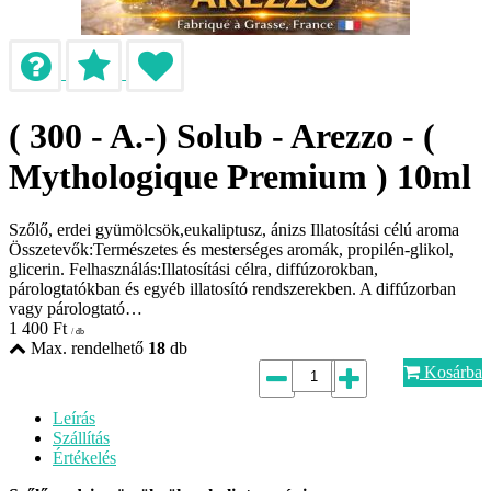
( 300 - A.-) Solub - Arezzo - (
Mythologique Premium ) 10ml
Szőlő, erdei gyümölcsök,eukaliptusz, ánizs Illatosítási célú aroma
Összetevők:Természetes és mesterséges aromák, propilén-glikol,
glicerin. Felhasználás:Illatosítási célra, diffúzorokban,
párologtatókban és egyéb illatosító rendszerekben. A diffúzorban
vagy párologtató…
1 400
Ft
/ db
Max. rendelhető
18
db
Kosárba
Leírás
Szállítás
Értékelés