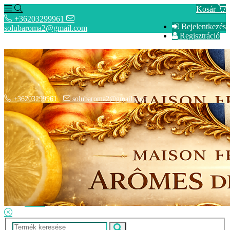
Kosár
+36203299961
Bejelentkezés
solubaroma2@gmail.com
Regisztráció
+36203299961
solubaroma2@gmail.com
Hírek
Elérhetőségek
Szállítási Opciók
Adatkezelési Tájékoztató
ÁSZF