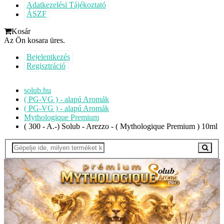
Adatkezelési Tájékoztató
ÁSZF
Kosár
Az Ön kosara üres.
Bejelentkezés
Regisztráció
solub.hu
( PG-VG ) - alapú Aromák
( PG-VG ) - alapú Aromák
Mythologique Premium
( 300 - A.-) Solub - Arezzo - ( Mythologique Premium ) 10ml