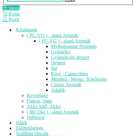
Menü
Kosár
Profil
Kínálatunk
( PG-VG ) - alapú Aromák
( PG-VG ) - alapú Aromák
Mythologique Premium
Gyümölcs
Gyümölcsös dessert
Dessert
Ital
Kávé / Capucchino
Menthol / Menta / Rágógumi
Classic Aromák
Adalék
Keverőgép
Flakon, Vatta
Akku töltő, Akku,
( Illó Olaj ) - alapú Aromák
Diffurzor
Hírek
Elérhetőségek
Szállítási Opciók