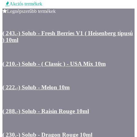
Akciós termékek
Legnépszerűbb termékek
( 243.-) Solub - Fresh Berries V1 ( Heisenberg típusú
) 10ml
( 210.-) Solub - ( Classic ) - USA Mix 10m
( 222.-) Solub - Melon 10m
( 288.-) Solub - Raisin Rouge 10ml
( 230.-) Solub - Dragon Rouge 10ml