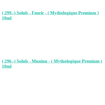
( 299.-) Solub - Fenrir - ( Mythologique Premium )
10ml
( 296.-) Solub - Muninn - ( Mythologique Premium )
10ml