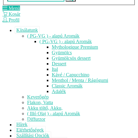
Menü
Kosár
Profil
Kínálatunk
( PG-VG ) - alapú Aromák
( PG-VG ) - alapú Aromák
Mythologique Premium
Gyümölcs
Gyümölcsös dessert
Dessert
Ital
Kávé / Capucchino
Menthol / Menta / Rágógumi
Classic Aromák
Adalék
Keverőgép
Flakon, Vatta
Akku töltő, Akku,
( Illó Olaj ) - alapú Aromák
Diffurzor
Hírek
Elérhetőségek
Szállítási Opciók