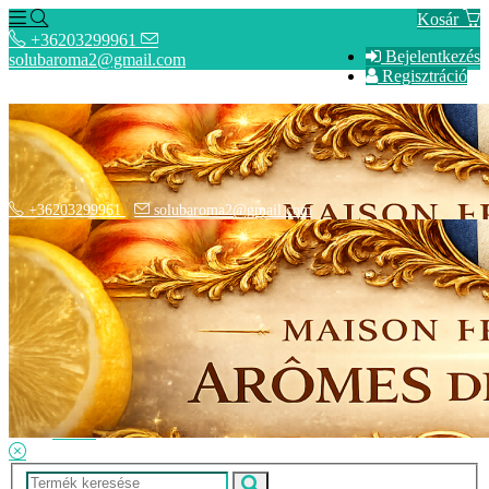
Kosár
+36203299961
Bejelentkezés
solubaroma2@gmail.com
Regisztráció
+36203299961
solubaroma2@gmail.com
Hírek
Elérhetőségek
Szállítási Opciók
Adatkezelési Tájékoztató
ÁSZF