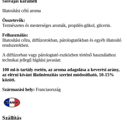
Sósvajas karamell
Illatosítási célú aroma
Összetevők:
Természetes és mesterséges aromák, propilén-glikol, glicerin.
Felhasználás:
Illatosítási célra, diffúzorokban, párologtatókban és egyéb illatosító
rendszerekben.
A diffúzorban vagy párologtató eszközben történő használathoz
technikai jellegű hígítási javaslat:
100 ml-is tartály esetén, az aroma adagolása a keverési arány,
az elérni kívánt illatintenzitás szerint módosítható, 10-15%
között.
Származási hely:
Franciaország
Szállítás