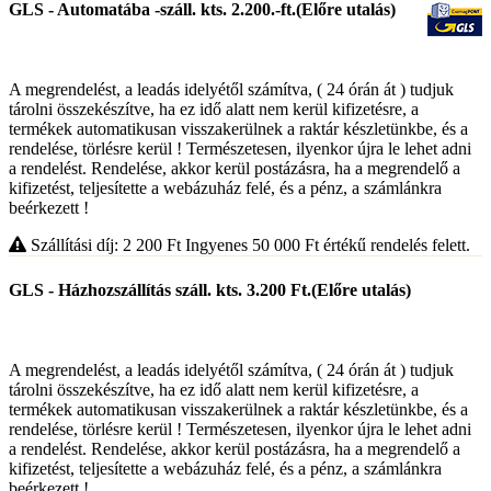
GLS - Automatába -száll. kts. 2.200.-ft.(Előre utalás)
A megrendelést, a leadás idelyétől számítva, ( 24 órán át ) tudjuk
tárolni összekészítve, ha ez idő alatt nem kerül kifizetésre, a
termékek automatikusan visszakerülnek a raktár készletünkbe, és a
rendelése, törlésre kerül ! Természetesen, ilyenkor újra le lehet adni
a rendelést. Rendelése, akkor kerül postázásra, ha a megrendelő a
kifizetést, teljesítette a webázuház felé, és a pénz, a számlánkra
beérkezett !
Szállítási díj: 2 200
Ft
Ingyenes 50 000
Ft
értékű rendelés felett.
GLS - Házhozszállítás száll. kts. 3.200 Ft.(Előre utalás)
A megrendelést, a leadás idelyétől számítva, ( 24 órán át ) tudjuk
tárolni összekészítve, ha ez idő alatt nem kerül kifizetésre, a
termékek automatikusan visszakerülnek a raktár készletünkbe, és a
rendelése, törlésre kerül ! Természetesen, ilyenkor újra le lehet adni
a rendelést. Rendelése, akkor kerül postázásra, ha a megrendelő a
kifizetést, teljesítette a webázuház felé, és a pénz, a számlánkra
beérkezett !