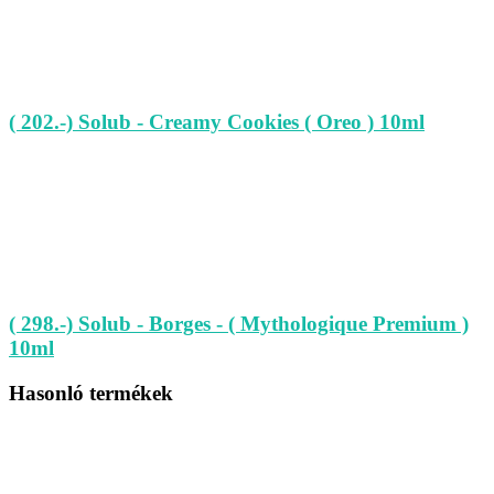
( 202.-) Solub - Creamy Cookies ( Oreo ) 10ml
( 298.-) Solub - Borges - ( Mythologique Premium )
10ml
Hasonló termékek