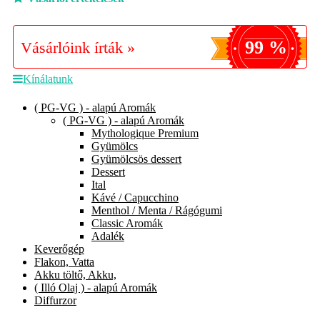
99 %
Vásárlóink írták »
Kínálatunk
( PG-VG ) - alapú Aromák
( PG-VG ) - alapú Aromák
Mythologique Premium
Gyümölcs
Gyümölcsös dessert
Dessert
Ital
Kávé / Capucchino
Menthol / Menta / Rágógumi
Classic Aromák
Adalék
Keverőgép
Flakon, Vatta
Akku töltő, Akku,
( Illó Olaj ) - alapú Aromák
Diffurzor