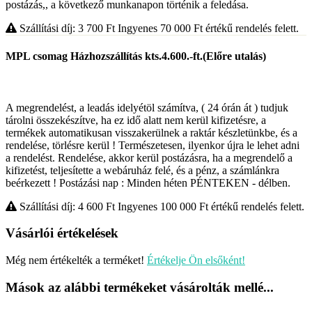
postázás,, a következő munkanapon történik a feledása.
Szállítási díj: 3 700
Ft
Ingyenes 70 000
Ft
értékű rendelés felett.
MPL csomag Házhozszállítás kts.4.600.-ft.(Előre utalás)
A megrendelést, a leadás idelyétöl számítva, ( 24 órán át ) tudjuk
tárolni összekészítve, ha ez idő alatt nem kerül kifizetésre, a
termékek automatikusan visszakerülnek a raktár készletünkbe, és a
rendelése, törlésre kerül ! Természetesen, ilyenkor újra le lehet adni
a rendelést. Rendelése, akkor kerül postázásra, ha a megrendelő a
kifizetést, teljesítette a webáruház felé, és a pénz, a számlánkra
beérkezett ! Postázási nap : Minden héten PÉNTEKEN - délben.
Szállítási díj: 4 600
Ft
Ingyenes 100 000
Ft
értékű rendelés felett.
Vásárlói értékelések
Még nem értékelték a terméket!
Értékelje Ön elsőként!
Mások az alábbi termékeket vásárolták mellé...