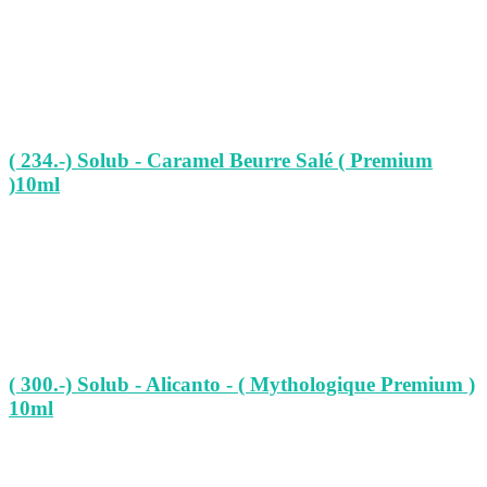
( 234.-) Solub - Caramel Beurre Salé ( Premium
)10ml
( 300.-) Solub - Alicanto - ( Mythologique Premium )
10ml