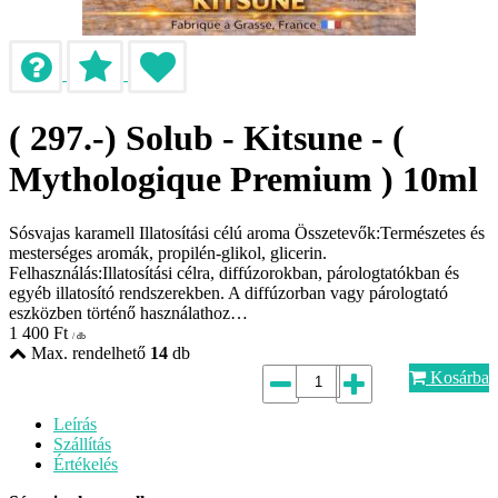
( 297.-) Solub - Kitsune - (
Mythologique Premium ) 10ml
Sósvajas karamell Illatosítási célú aroma Összetevők:Természetes és
mesterséges aromák, propilén-glikol, glicerin.
Felhasználás:Illatosítási célra, diffúzorokban, párologtatókban és
egyéb illatosító rendszerekben. A diffúzorban vagy párologtató
eszközben történő használathoz…
1 400
Ft
/ db
Max. rendelhető
14
db
Kosárba
Leírás
Szállítás
Értékelés