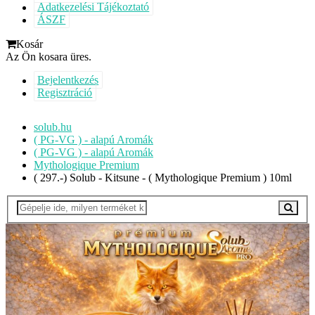
Adatkezelési Tájékoztató
ÁSZF
Kosár
Az Ön kosara üres.
Bejelentkezés
Regisztráció
solub.hu
( PG-VG ) - alapú Aromák
( PG-VG ) - alapú Aromák
Mythologique Premium
( 297.-) Solub - Kitsune - ( Mythologique Premium ) 10ml