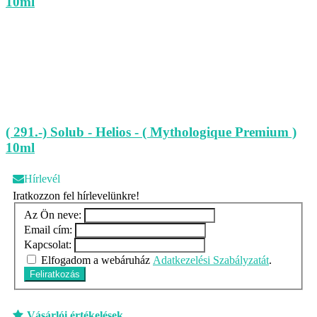
10ml
( 291.-) Solub - Helios - ( Mythologique Premium )
10ml
Hírlevél
Iratkozzon fel hírlevelünkre!
Az Ön neve:
Email cím:
Kapcsolat:
Elfogadom a webáruház
Adatkezelési Szabályzatát
.
Feliratkozás
Vásárlói értékelések