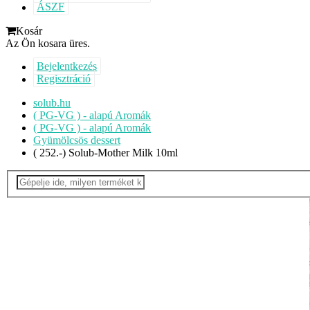
ÁSZF
Kosár
Az Ön kosara üres.
Bejelentkezés
Regisztráció
solub.hu
( PG-VG ) - alapú Aromák
( PG-VG ) - alapú Aromák
Gyümölcsös dessert
( 252.-) Solub-Mother Milk 10ml