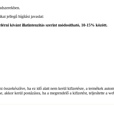
endszerekben.
i jellegű hígítási javaslat:
elérni kívánt illatintenzitás szerint módosítható, 10-15% között.
lni összekészítve, ha ez idő alatt nem kerül kifizetésre, a termékek auto
e, akkor kerül postázásra, ha a megrendelő a kifizetést, teljesítette a w