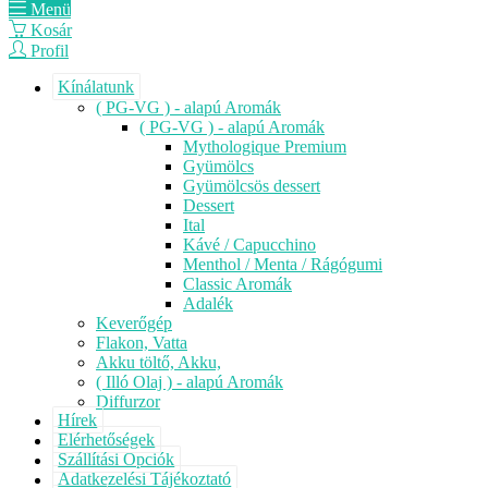
Menü
Kosár
Profil
Kínálatunk
( PG-VG ) - alapú Aromák
( PG-VG ) - alapú Aromák
Mythologique Premium
Gyümölcs
Gyümölcsös dessert
Dessert
Ital
Kávé / Capucchino
Menthol / Menta / Rágógumi
Classic Aromák
Adalék
Keverőgép
Flakon, Vatta
Akku töltő, Akku,
( Illó Olaj ) - alapú Aromák
Diffurzor
Hírek
Elérhetőségek
Szállítási Opciók
Adatkezelési Tájékoztató