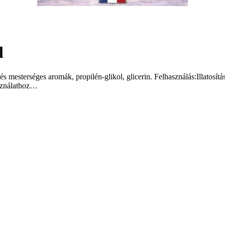
l
s mesterséges aromák, propilén-glikol, glicerin. Felhasználás:Illatosítás
asználathoz…