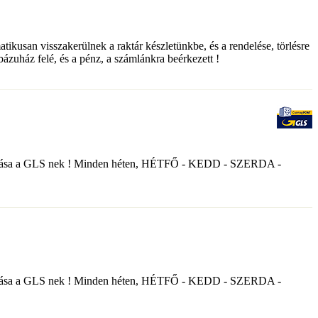
matikusan visszakerülnek a raktár készletünkbe, és a rendelése, törlésre
ebázuház felé, és a pénz, a számlánkra beérkezett !
nyek átadása a GLS nek ! Minden héten, HÉTFŐ - KEDD - SZERDA -
nyek átadása a GLS nek ! Minden héten, HÉTFŐ - KEDD - SZERDA -