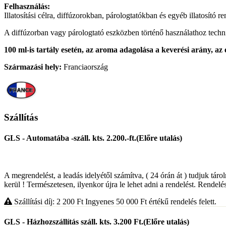
Felhasználás:
Illatosítási célra, diffúzorokban, párologtatókban és egyéb illatosító r
A diffúzorban vagy párologtató eszközben történő használathoz technika
100 ml-is tartály esetén, az aroma adagolása a keverési arány, az 
Származási hely:
Franciaország
Szállítás
GLS - Automatába -száll. kts. 2.200.-ft.(Előre utalás)
A megrendelést, a leadás idelyétől számítva, ( 24 órán át ) tudjuk táro
kerül ! Természetesen, ilyenkor újra le lehet adni a rendelést. Rendelés
Szállítási díj: 2 200
Ft
Ingyenes 50 000
Ft
értékű rendelés felett.
GLS - Házhozszállítás száll. kts. 3.200 Ft.(Előre utalás)