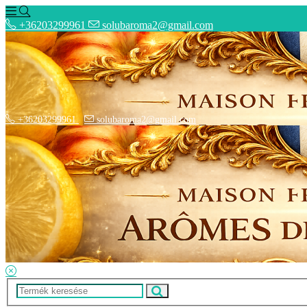
+36203299961
solubaroma2@gmail.com
+36203299961
solubaroma2@gmail.com
Hírek
Elérhetőségek
Szállítási Opciók
Adatkezelési Tájékoztató
ÁSZF