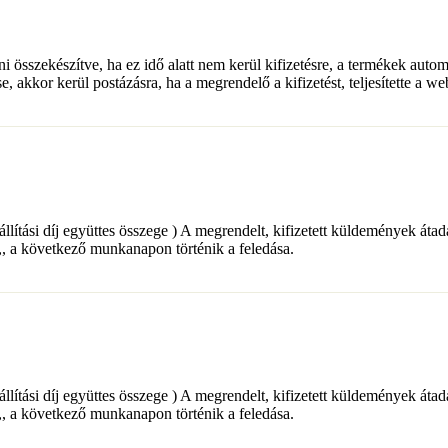
lni összekészítve, ha ez idő alatt nem kerül kifizetésre, a termékek auto
e, akkor kerül postázásra, ha a megrendelő a kifizetést, teljesítette a w
+ a szállítási díj együttes összege ) A megrendelt, kifizetett küldemé
a következő munkanapon történik a feledása.
+ a szállítási díj együttes összege ) A megrendelt, kifizetett küldemé
a következő munkanapon történik a feledása.