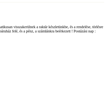
matikusan visszakerülnek a raktár készletünkbe, és a rendelése, törlésre
ebáruház felé, és a pénz, a számlánkra beérkezett ! Postázási nap :