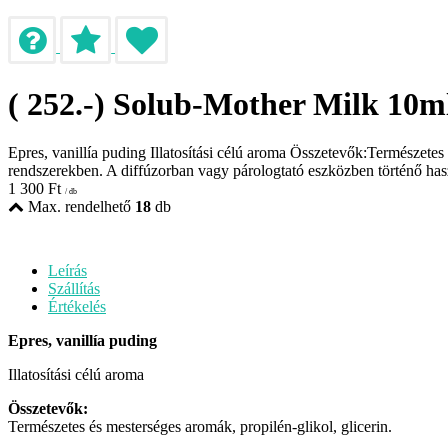
( 252.-) Solub-Mother Milk 10m
Epres, vanillía puding Illatosítási célú aroma Összetevők:Természetes é
rendszerekben. A diffúzorban vagy párologtató eszközben történő h
1 300
Ft
/ db
Max. rendelhető
18
db
Leírás
Szállítás
Értékelés
Epres, vanillía puding
Illatosítási célú aroma
Összetevők:
Természetes és mesterséges aromák, propilén-glikol, glicerin.