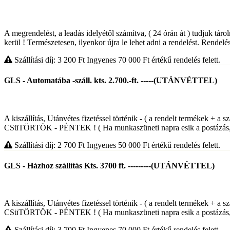
A megrendelést, a leadás idelyétől számítva, ( 24 órán át ) tudjuk táro
kerül ! Természetesen, ilyenkor újra le lehet adni a rendelést. Rendelés
Szállítási díj: 3 200
Ft
Ingyenes 70 000
Ft
értékű rendelés felett.
GLS - Automatába -száll. kts. 2.700.-ft. -----(UTÁNVÉTTEL)
A kiszállítás, Utánvétes fizetéssel történik - ( a rendelt termékek 
CSüTÖRTÖK - PÉNTEK ! ( Ha munkaszüneti napra esik a postázás,, 
Szállítási díj: 2 700
Ft
Ingyenes 50 000
Ft
értékű rendelés felett.
GLS - Házhoz szállítás Kts. 3700 ft. ---------(UTÁNVÉTTEL)
A kiszállítás, Utánvétes fizetéssel történik - ( a rendelt termékek 
CSüTÖRTÖK - PÉNTEK ! ( Ha munkaszüneti napra esik a postázás,, 
Szállítási díj: 3 700
Ft
Ingyenes 70 000
Ft
értékű rendelés felett.