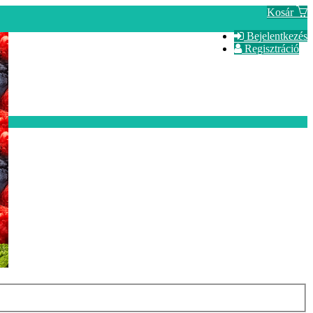
Kosár
Bejelentkezés
Regisztráció