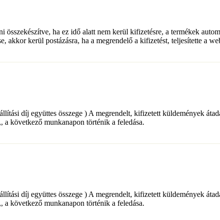
lni összekészítve, ha ez idő alatt nem kerül kifizetésre, a termékek auto
e, akkor kerül postázásra, ha a megrendelő a kifizetést, teljesítette a w
+ a szállítási díj együttes összege ) A megrendelt, kifizetett küldemé
a következő munkanapon történik a feledása.
+ a szállítási díj együttes összege ) A megrendelt, kifizetett küldemé
a következő munkanapon történik a feledása.