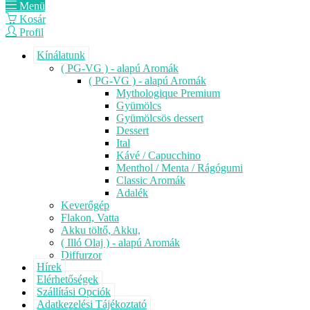
Menü
Kosár
Profil
Kínálatunk
( PG-VG ) - alapú Aromák
( PG-VG ) - alapú Aromák
Mythologique Premium
Gyümölcs
Gyümölcsös dessert
Dessert
Ital
Kávé / Capucchino
Menthol / Menta / Rágógumi
Classic Aromák
Adalék
Keverőgép
Flakon, Vatta
Akku töltő, Akku,
( Illó Olaj ) - alapú Aromák
Diffurzor
Hírek
Elérhetőségek
Szállítási Opciók
Adatkezelési Tájékoztató