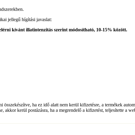
endszerekben.
i jellegű hígítási javaslat:
elérni kívánt illatintenzitás szerint módosítható, 10-15% között.
lni összekészítve, ha ez idő alatt nem kerül kifizetésre, a termékek auto
e, akkor kerül postázásra, ha a megrendelő a kifizetést, teljesítette a w