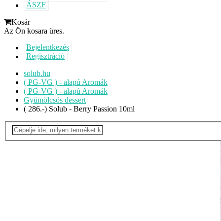
ÁSZF
Kosár
Az Ön kosara üres.
Bejelentkezés
Regisztráció
solub.hu
( PG-VG ) - alapú Aromák
( PG-VG ) - alapú Aromák
Gyümölcsös dessert
( 286.-) Solub - Berry Passion 10ml