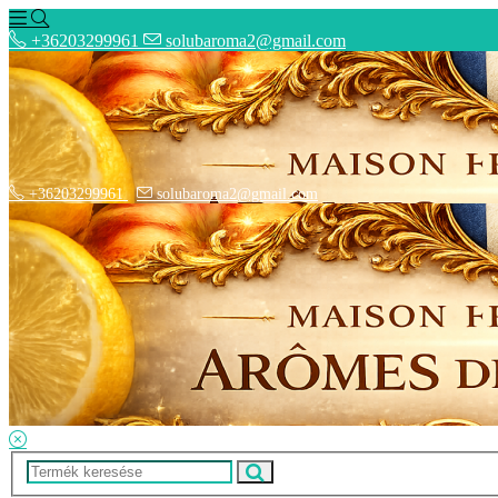
+36203299961
solubaroma2@gmail.com
+36203299961
solubaroma2@gmail.com
Hírek
Elérhetőségek
Szállítási Opciók
Adatkezelési Tájékoztató
ÁSZF