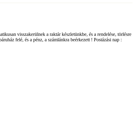
matikusan visszakerülnek a raktár készletünkbe, és a rendelése, törlésre
ebáruház felé, és a pénz, a számlánkra beérkezett ! Postázási nap :