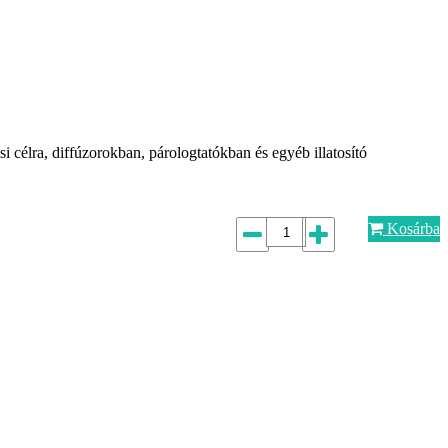
i célra, diffúzorokban, párologtatókban és egyéb illatosító
Kosárba