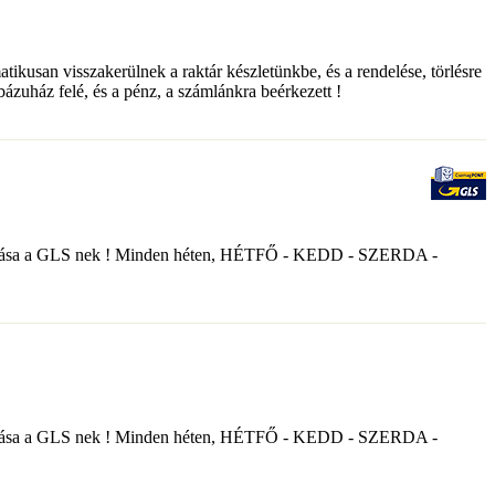
matikusan visszakerülnek a raktár készletünkbe, és a rendelése, törlésre
ebázuház felé, és a pénz, a számlánkra beérkezett !
nyek átadása a GLS nek ! Minden héten, HÉTFŐ - KEDD - SZERDA -
nyek átadása a GLS nek ! Minden héten, HÉTFŐ - KEDD - SZERDA -