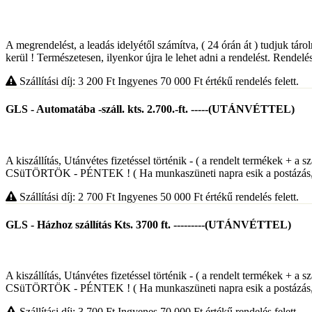
A megrendelést, a leadás idelyétől számítva, ( 24 órán át ) tudjuk táro
kerül ! Természetesen, ilyenkor újra le lehet adni a rendelést. Rendelés
Szállítási díj: 3 200
Ft
Ingyenes 70 000
Ft
értékű rendelés felett.
GLS - Automatába -száll. kts. 2.700.-ft. -----(UTÁNVÉTTEL)
A kiszállítás, Utánvétes fizetéssel történik - ( a rendelt termékek 
CSüTÖRTÖK - PÉNTEK ! ( Ha munkaszüneti napra esik a postázás,, 
Szállítási díj: 2 700
Ft
Ingyenes 50 000
Ft
értékű rendelés felett.
GLS - Házhoz szállítás Kts. 3700 ft. ---------(UTÁNVÉTTEL)
A kiszállítás, Utánvétes fizetéssel történik - ( a rendelt termékek 
CSüTÖRTÖK - PÉNTEK ! ( Ha munkaszüneti napra esik a postázás,, 
Szállítási díj: 3 700
Ft
Ingyenes 70 000
Ft
értékű rendelés felett.