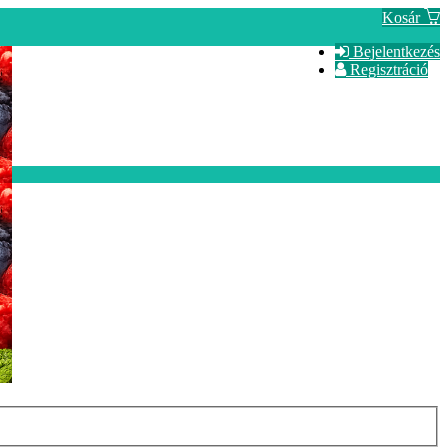
Kosár
Bejelentkezés
Regisztráció