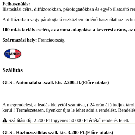
Felhasználás:
Illatosítási célra, diffúzorokban, párologtatókban és egyéb illatosító r
A diffúzorban vagy párologtató eszközben történő használathoz technika
100 ml-is tartály esetén, az aroma adagolása a keverési arány, az 
Származási hely:
Franciaország
Szállítás
GLS - Automatába -száll. kts. 2.200.-ft.(Előre utalás)
A megrendelést, a leadás idelyétől számítva, ( 24 órán át ) tudjuk táro
kerül ! Természetesen, ilyenkor újra le lehet adni a rendelést. Rendelés
Szállítási díj: 2 200
Ft
Ingyenes 50 000
Ft
értékű rendelés felett.
GLS - Házhozszállítás száll. kts. 3.200 Ft.(Előre utalás)