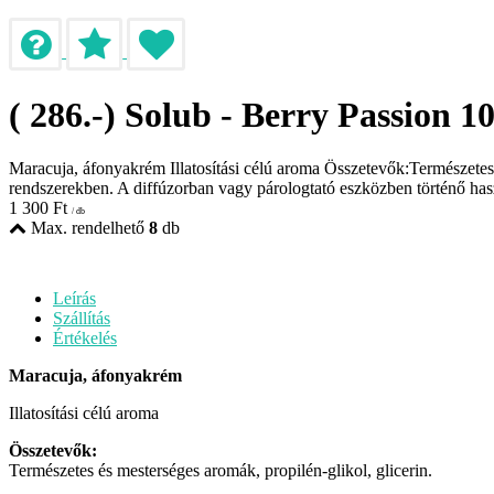
( 286.-) Solub - Berry Passion 1
Maracuja, áfonyakrém Illatosítási célú aroma Összetevők:Természetes és
rendszerekben. A diffúzorban vagy párologtató eszközben történő h
1 300
Ft
/ db
Max. rendelhető
8
db
Leírás
Szállítás
Értékelés
Maracuja, áfonyakrém
Illatosítási célú aroma
Összetevők:
Természetes és mesterséges aromák, propilén-glikol, glicerin.