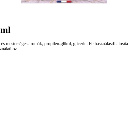
0ml
 mesterséges aromák, propilén-glikol, glicerin. Felhasználás:Illatosítás
asználathoz…