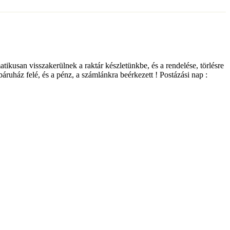
matikusan visszakerülnek a raktár készletünkbe, és a rendelése, törlésre
ebáruház felé, és a pénz, a számlánkra beérkezett ! Postázási nap :