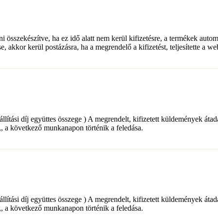
lni összekészítve, ha ez idő alatt nem kerül kifizetésre, a termékek auto
e, akkor kerül postázásra, ha a megrendelő a kifizetést, teljesítette a w
+ a szállítási díj együttes összege ) A megrendelt, kifizetett küldemé
a következő munkanapon történik a feledása.
+ a szállítási díj együttes összege ) A megrendelt, kifizetett küldemé
a következő munkanapon történik a feledása.