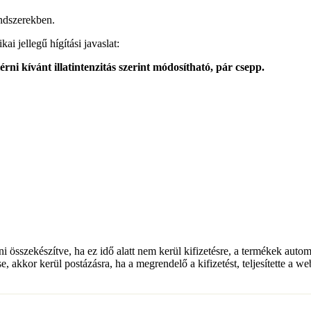
endszerekben.
i jellegű hígítási javaslat:
érni kívánt illatintenzitás szerint módosítható, pár csepp.
lni összekészítve, ha ez idő alatt nem kerül kifizetésre, a termékek auto
e, akkor kerül postázásra, ha a megrendelő a kifizetést, teljesítette a w