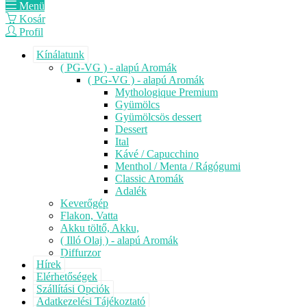
Menü
Kosár
Profil
Kínálatunk
( PG-VG ) - alapú Aromák
( PG-VG ) - alapú Aromák
Mythologique Premium
Gyümölcs
Gyümölcsös dessert
Dessert
Ital
Kávé / Capucchino
Menthol / Menta / Rágógumi
Classic Aromák
Adalék
Keverőgép
Flakon, Vatta
Akku töltő, Akku,
( Illó Olaj ) - alapú Aromák
Diffurzor
Hírek
Elérhetőségek
Szállítási Opciók
Adatkezelési Tájékoztató