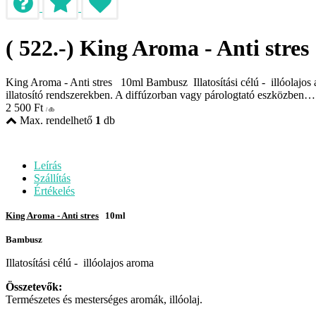
( 522.-) King Aroma - Anti stres
King Aroma - Anti stres 10ml Bambusz Illatosítási célú - illóolajos a
illatosító rendszerekben. A diffúzorban vagy párologtató eszközben…
2 500
Ft
/ db
Max. rendelhető
1
db
Leírás
Szállítás
Értékelés
King Aroma - Anti stres
10ml
Bambusz
Illatosítási célú - illóolajos aroma
Összetevők:
Természetes és mesterséges aromák, illóolaj.