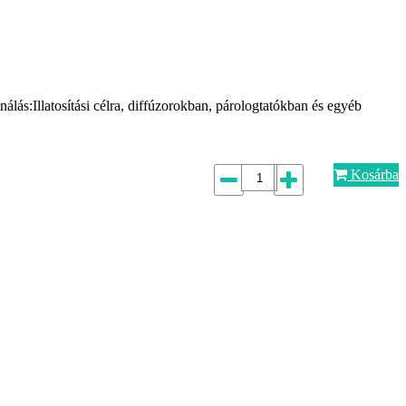
lás:Illatosítási célra, diffúzorokban, párologtatókban és egyéb
Kosárba