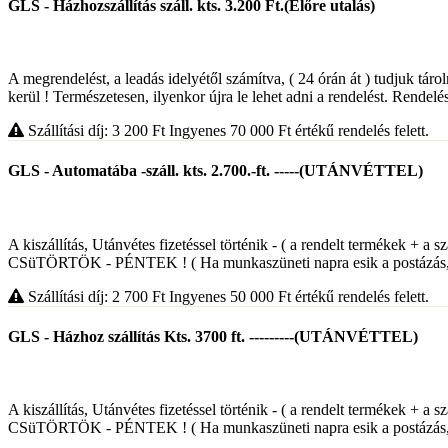
GLS - Házhozszállítás száll. kts. 3.200 Ft.(Előre utalás)
A megrendelést, a leadás idelyétől számítva, ( 24 órán át ) tudjuk táro
kerül ! Természetesen, ilyenkor újra le lehet adni a rendelést. Rendelés
Szállítási díj: 3 200
Ft
Ingyenes 70 000
Ft
értékű rendelés felett.
GLS - Automatába -száll. kts. 2.700.-ft. -----(UTÁNVÉTTEL)
A kiszállítás, Utánvétes fizetéssel történik - ( a rendelt termékek 
CSüTÖRTÖK - PÉNTEK ! ( Ha munkaszüneti napra esik a postázás,, 
Szállítási díj: 2 700
Ft
Ingyenes 50 000
Ft
értékű rendelés felett.
GLS - Házhoz szállítás Kts. 3700 ft. ---------(UTÁNVÉTTEL)
A kiszállítás, Utánvétes fizetéssel történik - ( a rendelt termékek 
CSüTÖRTÖK - PÉNTEK ! ( Ha munkaszüneti napra esik a postázás,, 