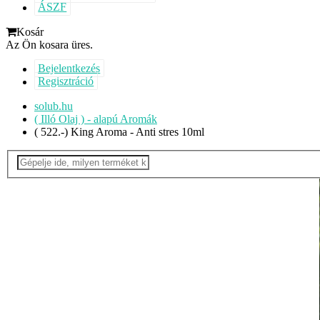
ÁSZF
Kosár
Az Ön kosara üres.
Bejelentkezés
Regisztráció
solub.hu
( Illó Olaj ) - alapú Aromák
( 522.-) King Aroma - Anti stres 10ml