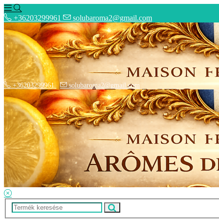
+36203299961
solubaroma2@gmail.com
+36203299961
solubaroma2@gmail.com
Hírek
Elérhetőségek
Szállítási Opciók
Adatkezelési Tájékoztató
ÁSZF