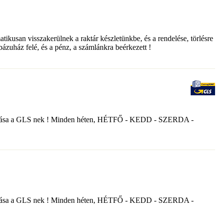
matikusan visszakerülnek a raktár készletünkbe, és a rendelése, törlésre
ebázuház felé, és a pénz, a számlánkra beérkezett !
nyek átadása a GLS nek ! Minden héten, HÉTFŐ - KEDD - SZERDA -
nyek átadása a GLS nek ! Minden héten, HÉTFŐ - KEDD - SZERDA -