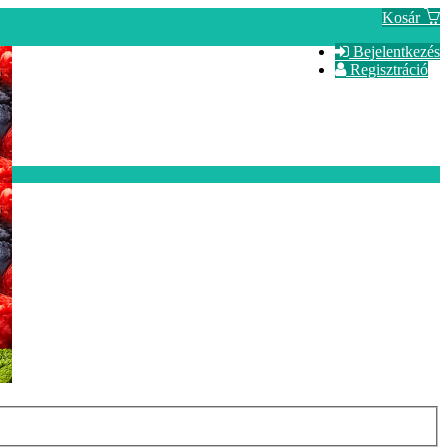
Kosár
Bejelentkezés
Regisztráció