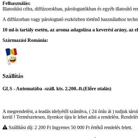
Felhasználás:
Illatosítási célra, diffúzorokban, párologtatókban és egyéb illatosító r
A diffúzorban vagy párologtató eszközben történő használathoz technika
10 ml-is tartály esetén, az aroma adagolása a keverési arány, az el
Származási Románia:
Szállítás
GLS - Automatába -száll. kts. 2.200.-ft.(Előre utalás)
A megrendelést, a leadás idelyétől számítva, ( 24 órán át ) tudjuk táro
kerül ! Természetesen, ilyenkor újra le lehet adni a rendelést. Rendelés
Szállítási díj: 2 200
Ft
Ingyenes 50 000
Ft
értékű rendelés felett.