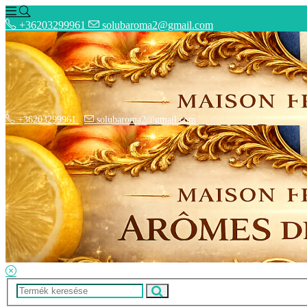
+36203299961
solubaroma2@gmail.com
+36203299961
solubaroma2@gmail.com
Hírek
Elérhetőségek
Szállítási Opciók
Adatkezelési Tájékoztató
ÁSZF