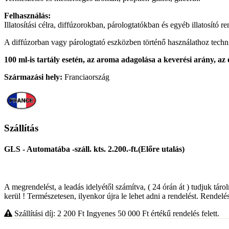
Felhasználás:
Illatosítási célra, diffúzorokban, párologtatókban és egyéb illatosító r
A diffúzorban vagy párologtató eszközben történő használathoz technika
100 ml-is tartály esetén, az aroma adagolása a keverési arány, az 
Származási hely:
Franciaország
Szállítás
GLS - Automatába -száll. kts. 2.200.-ft.(Előre utalás)
A megrendelést, a leadás idelyétől számítva, ( 24 órán át ) tudjuk táro
kerül ! Természetesen, ilyenkor újra le lehet adni a rendelést. Rendelés
Szállítási díj: 2 200
Ft
Ingyenes 50 000
Ft
értékű rendelés felett.