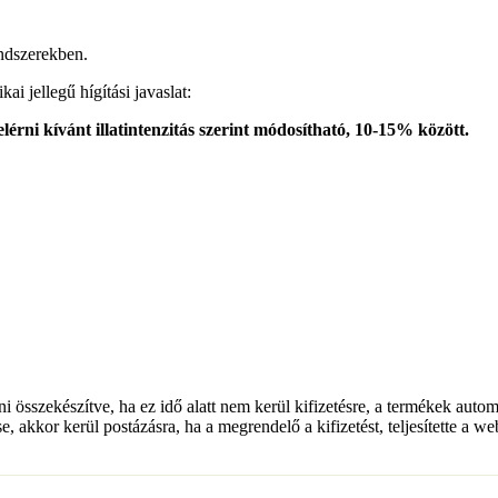
endszerekben.
i jellegű hígítási javaslat:
elérni kívánt illatintenzitás szerint módosítható, 10-15% között.
lni összekészítve, ha ez idő alatt nem kerül kifizetésre, a termékek auto
e, akkor kerül postázásra, ha a megrendelő a kifizetést, teljesítette a w