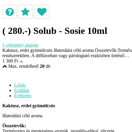
( 280.-) Solub - Sosie 10ml
1
vélemény alapján
Kaktusz, erdei gyümölcsös Illatosítási célú aroma Összetevők:Természet
rendszerekben. A diffúzorban vagy párologtató eszközben történő…
1 300
Ft
/ db
Max. rendelhető
20
db
Leírás
Szállítás
Értékelés
Kaktusz, erdei gyümölcsös
Illatosítási célú aroma
Összetevők:
Természetes és mesterséges aromák, propilén-glikol, glicerin.