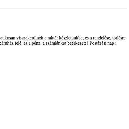
matikusan visszakerülnek a raktár készletünkbe, és a rendelése, törlésre
ebáruház felé, és a pénz, a számlánkra beérkezett ! Postázási nap :