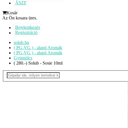
ÁSZF
Kosár
Az Ön kosara üres.
Bejelentkezés
Regisztráció
solub.hu
( PG-VG ) - alapú Aromák
( PG-VG ) - alapú Aromák
Gyümölcs
( 280.-) Solub - Sosie 10ml