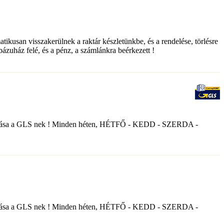
matikusan visszakerülnek a raktár készletünkbe, és a rendelése, törlésre
ebázuház felé, és a pénz, a számlánkra beérkezett !
nyek átadása a GLS nek ! Minden héten, HÉTFŐ - KEDD - SZERDA -
nyek átadása a GLS nek ! Minden héten, HÉTFŐ - KEDD - SZERDA -