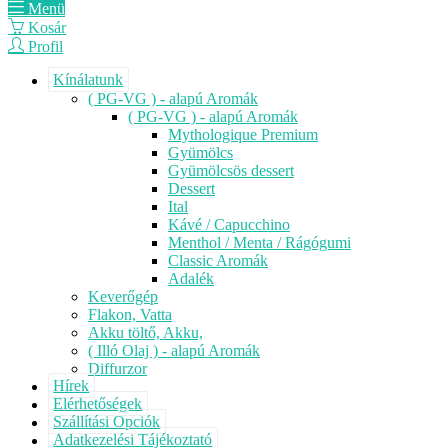
Menü
Kosár
Profil
Kínálatunk
( PG-VG ) - alapú Aromák
( PG-VG ) - alapú Aromák
Mythologique Premium
Gyümölcs
Gyümölcsös dessert
Dessert
Ital
Kávé / Capucchino
Menthol / Menta / Rágógumi
Classic Aromák
Adalék
Keverőgép
Flakon, Vatta
Akku töltő, Akku,
( Illó Olaj ) - alapú Aromák
Diffurzor
Hírek
Elérhetőségek
Szállítási Opciók
Adatkezelési Tájékoztató