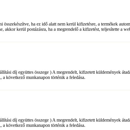
lni összekészítve, ha ez idő alatt nem kerül kifizetésre, a termékek auto
e, akkor kerül postázásra, ha a megrendelő a kifizetést, teljesítette a w
+ a szállítási díj együttes összege ) A megrendelt, kifizetett küldemé
a következő munkanapon történik a feledása.
+ a szállítási díj együttes összege ) A megrendelt, kifizetett küldemé
a következő munkanapon történik a feledása.