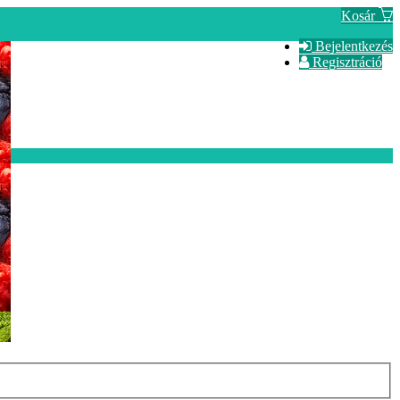
Kosár
Bejelentkezés
Regisztráció