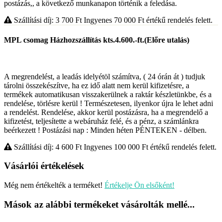
postázás,, a következő munkanapon történik a feledása.
Szállítási díj: 3 700
Ft
Ingyenes 70 000
Ft
értékű rendelés felett.
MPL csomag Házhozszállítás kts.4.600.-ft.(Előre utalás)
A megrendelést, a leadás idelyétöl számítva, ( 24 órán át ) tudjuk
tárolni összekészítve, ha ez idő alatt nem kerül kifizetésre, a
termékek automatikusan visszakerülnek a raktár készletünkbe, és a
rendelése, törlésre kerül ! Természetesen, ilyenkor újra le lehet adni
a rendelést. Rendelése, akkor kerül postázásra, ha a megrendelő a
kifizetést, teljesítette a webáruház felé, és a pénz, a számlánkra
beérkezett ! Postázási nap : Minden héten PÉNTEKEN - délben.
Szállítási díj: 4 600
Ft
Ingyenes 100 000
Ft
értékű rendelés felett.
Vásárlói értékelések
Még nem értékelték a terméket!
Értékelje Ön elsőként!
Mások az alábbi termékeket vásárolták mellé...