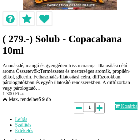
( 279.-) Solub - Copacabana
10ml
Ananászlé, mangó és gyengéden friss maracuja Illatosítási célú
aroma Összetevők:Természetes és mesterséges aromák, propilén-
glikol, glicerin. Felhasználás:Illatosítási célra, diffúzorokban,
párologtatókban és egyéb illatosító rendszerekben. A diffúzorban
vagy párologtató…
1 300
Ft
/ db
Max. rendelhető
9
db
Kosárba
Leírás
Szállítás
Értékelés