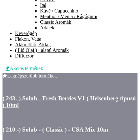
Ital
Kávé / Capucchino
Menthol / Menta / Rágógumi
Classic Aromák
Adalék
Keverőgép
Flakon, Vatta
Akku töltő, Akku,
( Illó Olaj ) - alapú Aromák
Diffurzor
Akciós termékek
Legnépszerűbb termékek
( 243.-) Solub - Fresh Berries V1 ( Heisenberg típusú
) 10ml
( 210.-) Solub - ( Classic ) - USA Mix 10m