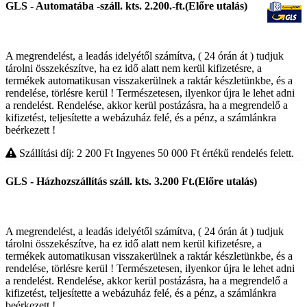
GLS - Automatába -száll. kts. 2.200.-ft.(Előre utalás)
A megrendelést, a leadás idelyétől számítva, ( 24 órán át ) tudjuk
tárolni összekészítve, ha ez idő alatt nem kerül kifizetésre, a
termékek automatikusan visszakerülnek a raktár készletünkbe, és a
rendelése, törlésre kerül ! Természetesen, ilyenkor újra le lehet adni
a rendelést. Rendelése, akkor kerül postázásra, ha a megrendelő a
kifizetést, teljesítette a webázuház felé, és a pénz, a számlánkra
beérkezett !
Szállítási díj: 2 200
Ft
Ingyenes 50 000
Ft
értékű rendelés felett.
GLS - Házhozszállítás száll. kts. 3.200 Ft.(Előre utalás)
A megrendelést, a leadás idelyétől számítva, ( 24 órán át ) tudjuk
tárolni összekészítve, ha ez idő alatt nem kerül kifizetésre, a
termékek automatikusan visszakerülnek a raktár készletünkbe, és a
rendelése, törlésre kerül ! Természetesen, ilyenkor újra le lehet adni
a rendelést. Rendelése, akkor kerül postázásra, ha a megrendelő a
kifizetést, teljesítette a webázuház felé, és a pénz, a számlánkra
beérkezett !