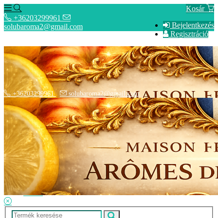
Kosár
+36203299961
Bejelentkezés
solubaroma2@gmail.com
Regisztráció
+36203299961
solubaroma2@gmail.com
Hírek
Elérhetőségek
Szállítási Opciók
Adatkezelési Tájékoztató
ÁSZF