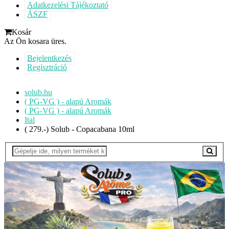
Adatkezelési Tájékoztató
ÁSZF
Kosár
Az Ön kosara üres.
Bejelentkezés
Regisztráció
solub.hu
( PG-VG ) - alapú Aromák
( PG-VG ) - alapú Aromák
Ital
( 279.-) Solub - Copacabana 10ml