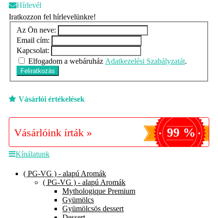
Hírlevél
Iratkozzon fel hírlevelünkre!
Az Ön neve:
Email cím:
Kapcsolat:
Elfogadom a webáruház
Adatkezelési Szabályzatát
.
Feliratkozás
Vásárlói értékelések
99 %
Vásárlóink írták »
Kínálatunk
( PG-VG ) - alapú Aromák
( PG-VG ) - alapú Aromák
Mythologique Premium
Gyümölcs
Gyümölcsös dessert
Dessert