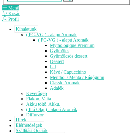
Menü
Kosár
Profil
Kínálatunk
( PG-VG ) - alapú Aromák
( PG-VG ) - alapú Aromák
Mythologique Premium
Gyümölcs
Gyümölcsös dessert
Dessert
Ital
Kávé / Capucchino
Menthol / Menta / Rágógumi
Classic Aromák
Adalék
Keverőgép
Flakon, Vatta
Akku töltő, Akku,
( Illó Olaj ) - alapú Aromák
Diffurzor
Hírek
Elérhetőségek
Szállítási Opciók