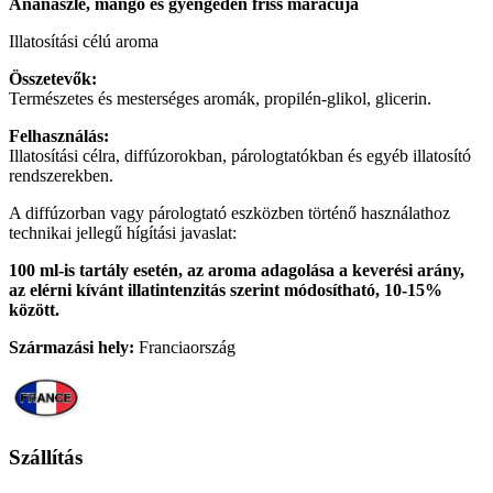
Ananászlé, mangó és gyengéden friss maracuja
Illatosítási célú aroma
Összetevők:
Természetes és mesterséges aromák, propilén-glikol, glicerin.
Felhasználás:
Illatosítási célra, diffúzorokban, párologtatókban és egyéb illatosító
rendszerekben.
A diffúzorban vagy párologtató eszközben történő használathoz
technikai jellegű hígítási javaslat:
100 ml-is tartály esetén, az aroma adagolása a keverési arány,
az elérni kívánt illatintenzitás szerint módosítható, 10-15%
között.
Származási hely:
Franciaország
Szállítás