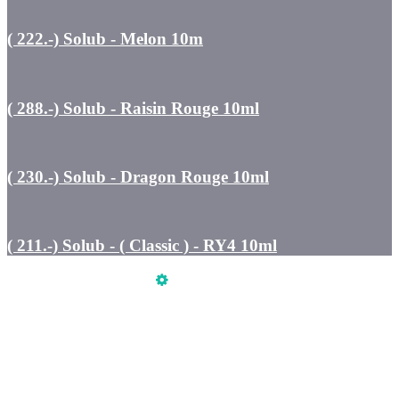
( 222.-) Solub - Melon 10m
( 288.-) Solub - Raisin Rouge 10ml
( 230.-) Solub - Dragon Rouge 10ml
( 211.-) Solub - ( Classic ) - RY4 10ml
Üzemeltető
Online elállás
Teljes katalógus
Vásárlói értékelések
Szeretne Ön is ilyen webáruházat nyitni?
Webáruház nyitás »